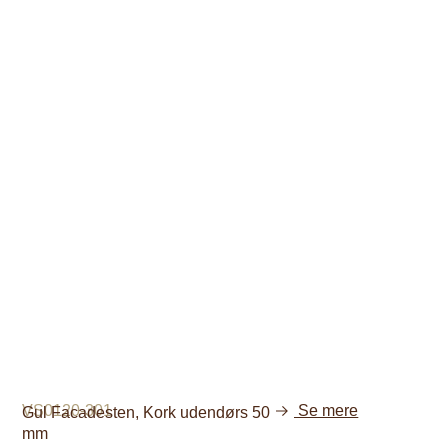
VS0120-301
Se mere
Gul Facadesten, Kork udendørs 50
mm