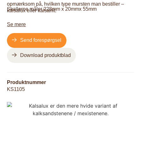
opmærksom på, hvilken type mursten man bestiller –
Skallerne måler 228mm x 20mmx 55mm
kalsalux eller kalsanit.
Se mere
Send forespørgsel
Download produktblad
Produktnummer
KS1105