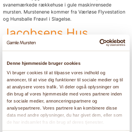
svanemærkede rækkehuse i gule maskinrensede
mursten. Murstenene kommer fra Værløse Flyvestation
og Hunsballe Frøavl i Slagelse.
Jacobsens Hus,
Carlsbergbyen
Denne hjemmeside bruger cookies
Vi bruger cookies til at tilpasse vores indhold og
annoncer, til at vise dig funktioner til sociale medier og til
At the top of Valby Bakke sits Jakobsens Hus with
at analysere vores trafik. Vi deler også oplysninger om
magnificent views of Søndermarken and the new
din brug af vores hjemmeside med vores partnere inden
Carlsberg Byen. Here, history is preserved yet
for sociale medier, annonceringspartnere og
continued wwith the use of yellow patinated bricks,
analysepartnere. Vores partnere kan kombinere disse
originally from the iconic Søndermarkshus from 1878.
data med andre oplysninger, du har givet dem, eller som
The bricks link the past and present, creating a visual
de har indsamlet fra din brug af deres tjenester.
connection between the new and old […]