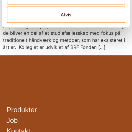
Håndværkskollegiet i Horsens er et unikt og
inspirerende byggeri, der samler fremtidens
Afvis
håndværkere under ét tag. Her vil unge håndværkere
bo, lære og arbejde, mens de er under uddannelse, og
de bliver en del af et studiefællesskab med fokus på
traditionelt håndværk og metoder, som har eksisteret i
årtier. Kollegiet er udviklet af BRF Fonden […]
Produkter
Job
Kontakt