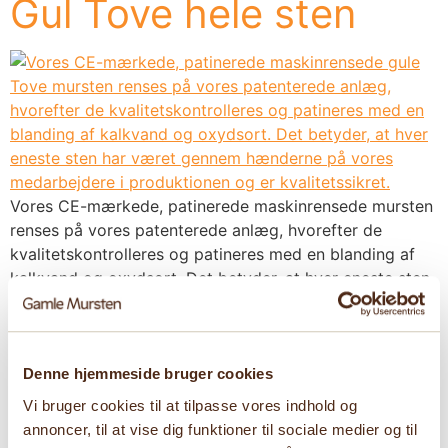
Gul Tove hele sten
Vores CE-mærkede, patinerede maskinrensede mursten
renses på vores patenterede anlæg, hvorefter de
kvalitetskontrolleres og patineres med en blanding af
kalkvand og oxydsort. Det betyder, at hver eneste sten
har været gennem hænderne på vores medarbejdere i
produktionen og er kvalitetssikret. Vi anbefaler
maskinrensede mursten til murværk, hvor der ønskes et
rustikt udseende. Nedbrydning og rensning […]
Denne hjemmeside bruger cookies
Vi bruger cookies til at tilpasse vores indhold og
Rød maskinrensede
annoncer, til at vise dig funktioner til sociale medier og til