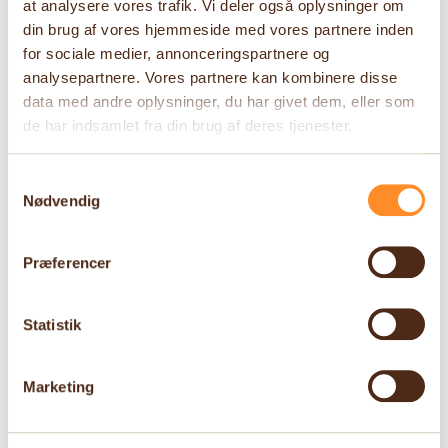
halve sten / kopper
at analysere vores trafik. Vi deler også oplysninger om
din brug af vores hjemmeside med vores partnere inden
for sociale medier, annonceringspartnere og
analysepartnere. Vores partnere kan kombinere disse
Vores CE-mærkede røde maskinrensede mursten renses
data med andre oplysninger, du har givet dem, eller som
på vores patenterede anlæg, hvor vores medarbejdere
de har indsamlet fra din brug af deres tjenester.
tager dem igennem en nøje proces med kvalitetskontrol
og stabling på paller. Disse mursten er særligt
Samtykkevalg
velegnede til murværk med et rustikt udtryk, hvor deres
Nødvendig
rundede kanter og små afslag tilfører en unik karakter.
Maskinrensede mursten kan anvendes til både blank
mur, […]
Præferencer
Gul maskinrensede
Statistik
halve sten / kopper
Marketing
Vores CE-godkendte, gule maskinrensede mursten
renses på vores patenterede anlæg, hvorefter de