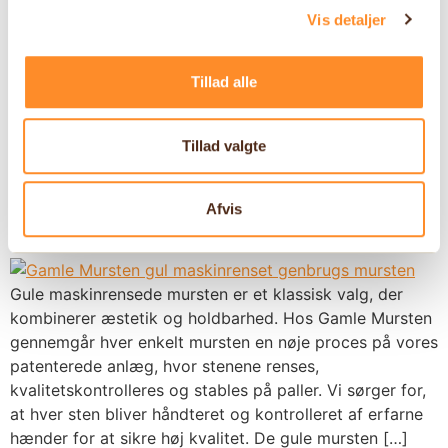
kvalitetskontrolleres og stables på paller. Det betyder,
Vis detaljer
at hver eneste sten har været gennem hænderne på
vores medarbejdere i produktionen og er
Tillad alle
kvalitetssikret. Vi anbefaler maskinrensede mursten,
herunder også halve sten, til murværk, hvor der ønskes
et rustikt udseende. Nedbrydning og rensning af […]
Tillad valgte
Gul maskinrenset hel
sten
Afvis
Gule maskinrensede mursten er et klassisk valg, der
kombinerer æstetik og holdbarhed. Hos Gamle Mursten
gennemgår hver enkelt mursten en nøje proces på vores
patenterede anlæg, hvor stenene renses,
kvalitetskontrolleres og stables på paller. Vi sørger for,
at hver sten bliver håndteret og kontrolleret af erfarne
hænder for at sikre høj kvalitet. De gule mursten […]